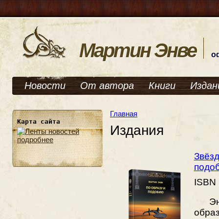
Мартин Энве
о
Новости
От автора
Книги
Издан
Главная
Карта сайта
Издания
подробнее
Звёзд
подо
ISBN
Энвэ
обра